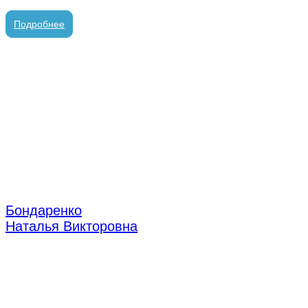
врач-стоматолог хирург/имплантолог
Подробнее
Бондаренко
Наталья Викторовна
врач стоматолог-терапевт