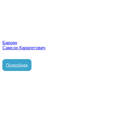
врач стоматолог-ортопед
Бароян
Самсон Карапетович
врач стоматолог-ортопед
Подробнее