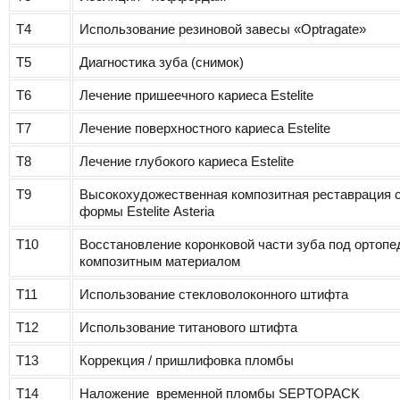
Т4
Использование резиновой завесы «Optragate»
Т5
Диагностика зуба (снимок)
Т6
Лечение пришеечного кариеса Estelite
Т7
Лечение поверхностного кариеса Estelite
Т8
Лечение глубокого кариеса Estelite
Т9
Высокохудожественная композитная реставрация с
формы Estelite Asteria
Т10
Восстановление коронковой части зуба под ортопе
композитным материалом
Т11
Использование стекловолоконного штифта
Т12
Использование титанового штифта
Т13
Коррекция / пришлифовка пломбы
Т14
Наложение временной пломбы SEPTOPACK